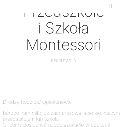
Przedszkole
i Szkoła
Montessori
REKRUTACJA
Drodzy Rodzice/ Opiekunowie
bardzo nam miło, że zainteresowaliście się naszym
przedszkolem lub szkołą.
Chcemy posłuchać czego szukacie w edukacji